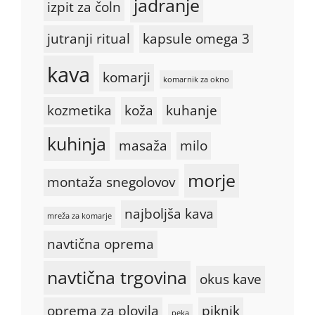
jadranje
izpit za čoln
jutranji ritual
kapsule omega 3
kava
komarji
komarnik za okno
kozmetika
koža
kuhanje
kuhinja
masaža
milo
morje
montaža snegolovov
najboljša kava
mreža za komarje
navtična oprema
navtična trgovina
okus kave
oprema za plovila
piknik
peka