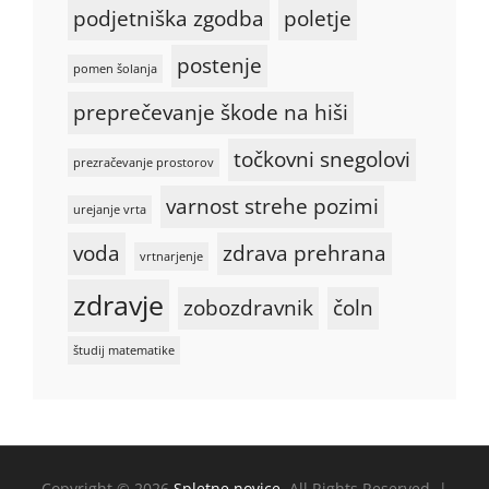
podjetniška zgodba
poletje
postenje
pomen šolanja
preprečevanje škode na hiši
točkovni snegolovi
prezračevanje prostorov
varnost strehe pozimi
urejanje vrta
voda
zdrava prehrana
vrtnarjenje
zdravje
zobozdravnik
čoln
študij matematike
Copyright © 2026
Spletne novice
. All Rights Reserved. |