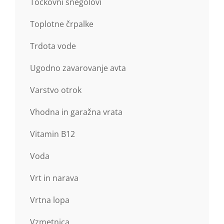
Točkovni snegolovi
Toplotne črpalke
Trdota vode
Ugodno zavarovanje avta
Varstvo otrok
Vhodna in garažna vrata
Vitamin B12
Voda
Vrt in narava
Vrtna lopa
Vzmetnica