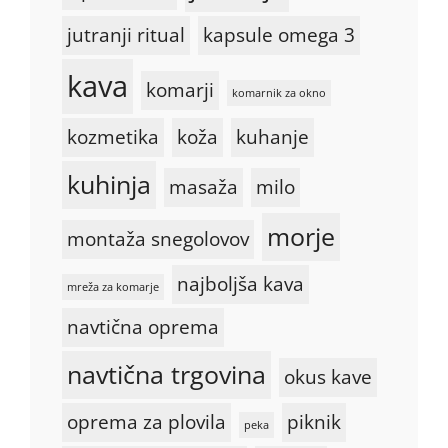
jutranji ritual
kapsule omega 3
kava
komarji
komarnik za okno
kozmetika
koža
kuhanje
kuhinja
masaža
milo
morje
montaža snegolovov
najboljša kava
mreža za komarje
navtična oprema
navtična trgovina
okus kave
oprema za plovila
piknik
peka