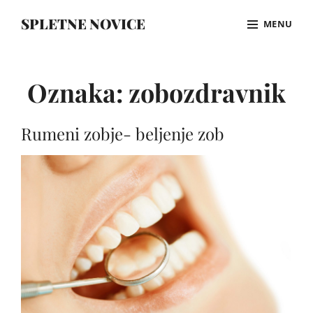
Skip
SPLETNE NOVICE
MENU
to
content
Site
Overlay
Oznaka:
zobozdravnik
Rumeni zobje- beljenje zob