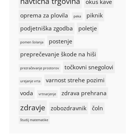
navtična trgovina
okus kave
oprema za plovila
piknik
peka
podjetniška zgodba
poletje
postenje
pomen šolanja
preprečevanje škode na hiši
točkovni snegolovi
prezračevanje prostorov
varnost strehe pozimi
urejanje vrta
voda
zdrava prehrana
vrtnarjenje
zdravje
zobozdravnik
čoln
študij matematike