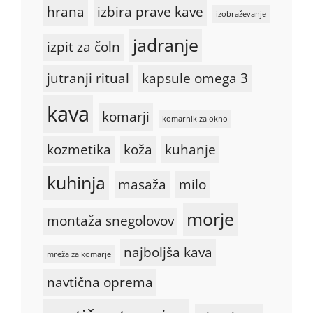
hrana
izbira prave kave
izobraževanje
jadranje
izpit za čoln
jutranji ritual
kapsule omega 3
kava
komarji
komarnik za okno
kozmetika
koža
kuhanje
kuhinja
masaža
milo
morje
montaža snegolovov
najboljša kava
mreža za komarje
navtična oprema