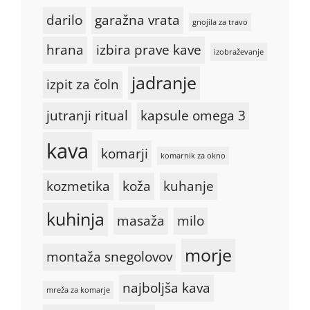
darilo
garažna vrata
gnojila za travo
hrana
izbira prave kave
izobraževanje
jadranje
izpit za čoln
jutranji ritual
kapsule omega 3
kava
komarji
komarnik za okno
kozmetika
koža
kuhanje
kuhinja
masaža
milo
morje
montaža snegolovov
najboljša kava
mreža za komarje