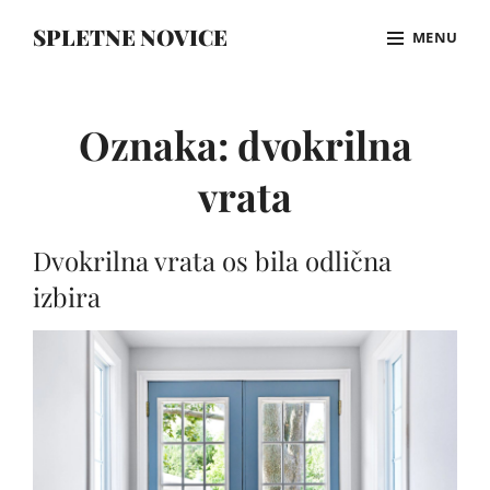
Skip
SPLETNE NOVICE
MENU
to
content
Site
Overlay
Oznaka:
dvokrilna
vrata
Dvokrilna vrata os bila odlična
izbira