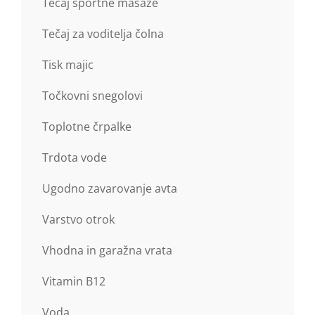
Tečaj športne masaže
Tečaj za voditelja čolna
Tisk majic
Točkovni snegolovi
Toplotne črpalke
Trdota vode
Ugodno zavarovanje avta
Varstvo otrok
Vhodna in garažna vrata
Vitamin B12
Voda