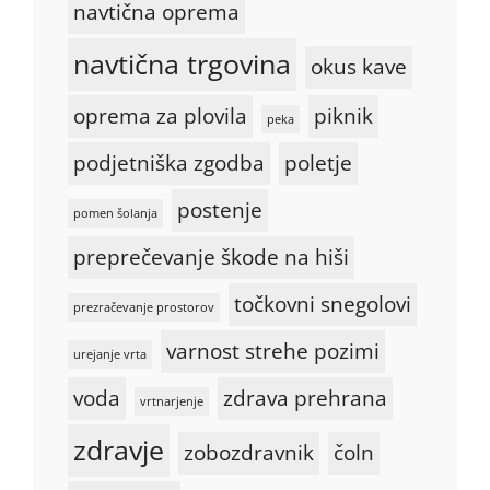
navtična oprema
navtična trgovina
okus kave
oprema za plovila
piknik
peka
podjetniška zgodba
poletje
postenje
pomen šolanja
preprečevanje škode na hiši
točkovni snegolovi
prezračevanje prostorov
varnost strehe pozimi
urejanje vrta
voda
zdrava prehrana
vrtnarjenje
zdravje
zobozdravnik
čoln