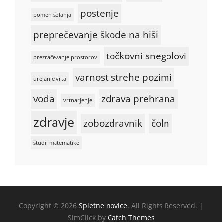
postenje
pomen šolanja
preprečevanje škode na hiši
točkovni snegolovi
prezračevanje prostorov
varnost strehe pozimi
urejanje vrta
voda
zdrava prehrana
vrtnarjenje
zdravje
zobozdravnik
čoln
študij matematike
Copyright © 2026
Spletne novice
. All Rights Reserved. |
SimClick by
Catch Themes