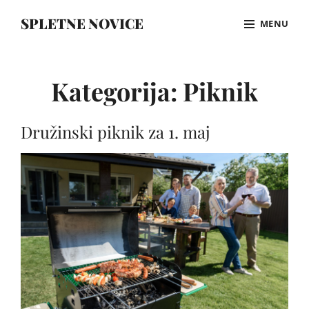
Skip
SPLETNE NOVICE
MENU
to
content
Site
Overlay
Kategorija:
Piknik
Družinski piknik za 1. maj