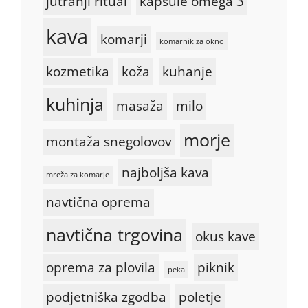
jutranji ritual
kapsule omega 3
kava
komarji
komarnik za okno
kozmetika
koža
kuhanje
kuhinja
masaža
milo
morje
montaža snegolovov
najboljša kava
mreža za komarje
navtična oprema
navtična trgovina
okus kave
oprema za plovila
piknik
peka
podjetniška zgodba
poletje