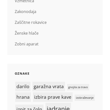
Vzmetnica
Zakonodaja
Zaščitne rokavice
Ženske hlače
Zobni aparat
OZNAKE
darilo
garažna vrata
gnojila za travo
hrana
izbira prave kave
izobraževanje
jadranje
izpit za čoln