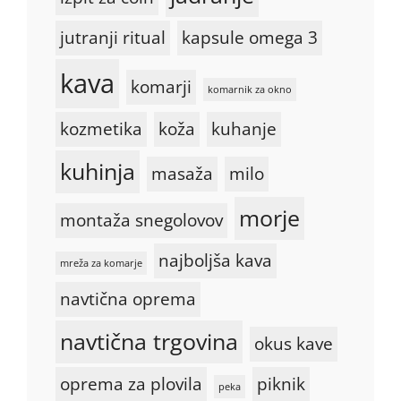
jutranji ritual
kapsule omega 3
kava
komarji
komarnik za okno
kozmetika
koža
kuhanje
kuhinja
masaža
milo
morje
montaža snegolovov
najboljša kava
mreža za komarje
navtična oprema
navtična trgovina
okus kave
oprema za plovila
piknik
peka