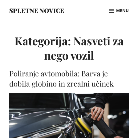
Skip
SPLETNE NOVICE
MENU
to
content
Site
Overlay
Kategorija:
Nasveti za
nego vozil
Poliranje avtomobila: Barva je
dobila globino in zrcalni učinek