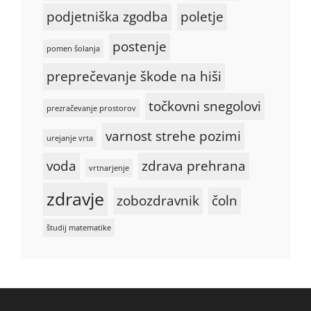
podjetniška zgodba
poletje
postenje
pomen šolanja
preprečevanje škode na hiši
točkovni snegolovi
prezračevanje prostorov
varnost strehe pozimi
urejanje vrta
voda
zdrava prehrana
vrtnarjenje
zdravje
zobozdravnik
čoln
študij matematike