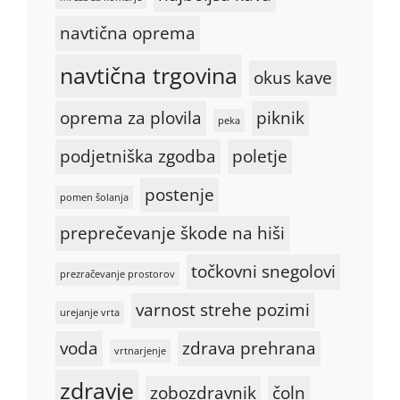
navtična oprema
navtična trgovina
okus kave
oprema za plovila
piknik
peka
podjetniška zgodba
poletje
postenje
pomen šolanja
preprečevanje škode na hiši
točkovni snegolovi
prezračevanje prostorov
varnost strehe pozimi
urejanje vrta
voda
zdrava prehrana
vrtnarjenje
zdravje
zobozdravnik
čoln