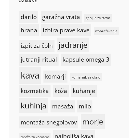
OZNAKE
darilo
garažna vrata
gnojila za travo
hrana
izbira prave kave
izobraževanje
jadranje
izpit za čoln
jutranji ritual
kapsule omega 3
kava
komarji
komarnik za okno
kozmetika
koža
kuhanje
kuhinja
masaža
milo
morje
montaža snegolovov
najboljša kava
mreža za komarje