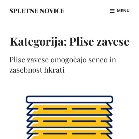
Skip
SPLETNE NOVICE
MENU
to
content
Site
Overlay
Kategorija:
Plise zavese
Plise zavese omogočajo senco in
zasebnost hkrati