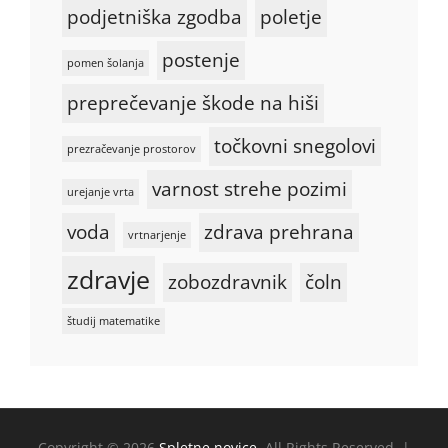
podjetniška zgodba
poletje
postenje
pomen šolanja
preprečevanje škode na hiši
točkovni snegolovi
prezračevanje prostorov
varnost strehe pozimi
urejanje vrta
voda
zdrava prehrana
vrtnarjenje
zdravje
zobozdravnik
čoln
študij matematike
Copyright © 2026
Spletne novice
. All Rights Reserved. |