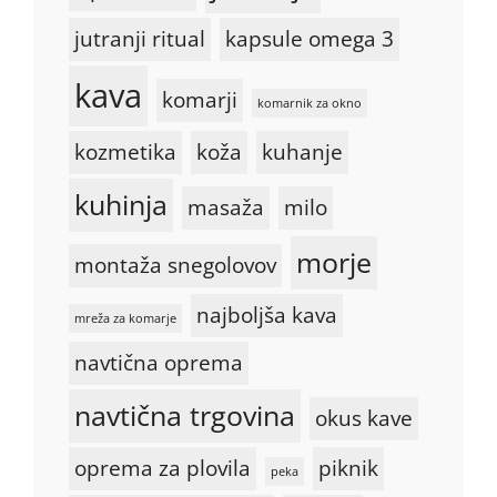
jutranji ritual
kapsule omega 3
kava
komarji
komarnik za okno
kozmetika
koža
kuhanje
kuhinja
masaža
milo
morje
montaža snegolovov
najboljša kava
mreža za komarje
navtična oprema
navtična trgovina
okus kave
oprema za plovila
piknik
peka