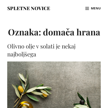
Skip
SPLETNE NOVICE
MENU
to
content
Site
Overlay
Oznaka:
domača hrana
Olivno olje v solati je nekaj
najboljšega