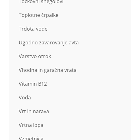
Točkovni snegolovi
Toplotne črpalke
Trdota vode
Ugodno zavarovanje avta
Varstvo otrok
Vhodna in garažna vrata
Vitamin B12
Voda
Vrt in narava
Vrtna lopa
Vzmetnica