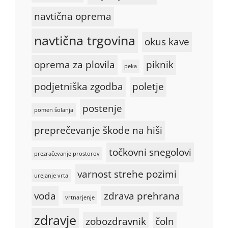
navtična oprema
navtična trgovina
okus kave
oprema za plovila
piknik
peka
podjetniška zgodba
poletje
postenje
pomen šolanja
preprečevanje škode na hiši
točkovni snegolovi
prezračevanje prostorov
varnost strehe pozimi
urejanje vrta
voda
zdrava prehrana
vrtnarjenje
zdravje
zobozdravnik
čoln