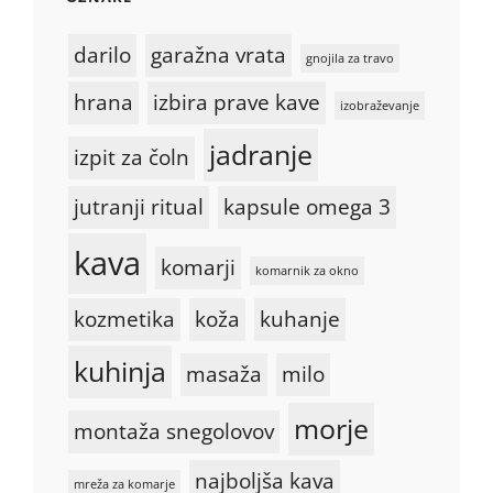
darilo
garažna vrata
gnojila za travo
hrana
izbira prave kave
izobraževanje
jadranje
izpit za čoln
jutranji ritual
kapsule omega 3
kava
komarji
komarnik za okno
kozmetika
koža
kuhanje
kuhinja
masaža
milo
morje
montaža snegolovov
najboljša kava
mreža za komarje