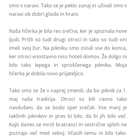
smo v naravi. Tako se je peklo zunaj in uživali smo v
naravi ob dobri glasbi in hrani.
Naša hčerka je bila res srečna, ker je spoznala nove
ljudi. Prišli so tudi drugi otroci in tako so tudi oni
imeli svoj žur. Na pikniku smo ostali vse do konca,
ker otroci enostavno niso hoteli domov. Že dolgo ni
bilo tako lepega in sproščenega piknika. Moja
hčerka je dobila novo prijateljico.
Tako smo se že v naprej zmenili, da bo piknik za 1.
maj naša tradicija. Otroci so bili ravno tako
navdušeni, da se bodo spet srečali. Vse manj je
takšnih piknikov in prav bi bilo, da bi jih bilo več.
Kajti danes se mrzli bratranci in sestrične sploh ne
poznajo več med seboj. Včasih temu ni bilo tako.