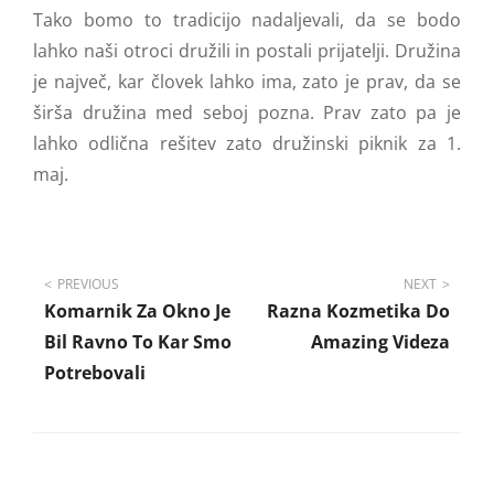
Tako bomo to tradicijo nadaljevali, da se bodo
lahko naši otroci družili in postali prijatelji. Družina
je največ, kar človek lahko ima, zato je prav, da se
širša družina med seboj pozna. Prav zato pa je
lahko odlična rešitev zato družinski piknik za 1.
maj.
Navigacija
PREVIOUS
NEXT
Komarnik Za Okno Je
Razna Kozmetika Do
prispevka
Bil Ravno To Kar Smo
Amazing Videza
Potrebovali