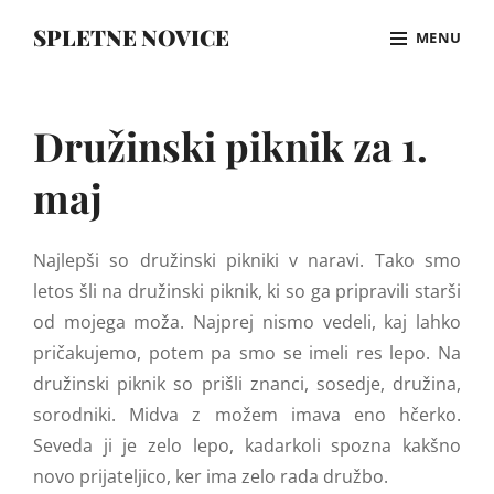
Skip
SPLETNE NOVICE
MENU
to
content
Site
Overlay
Družinski piknik za 1.
maj
Najlepši so družinski pikniki v naravi. Tako smo
letos šli na družinski piknik, ki so ga pripravili starši
od mojega moža. Najprej nismo vedeli, kaj lahko
pričakujemo, potem pa smo se imeli res lepo. Na
družinski piknik so prišli znanci, sosedje, družina,
sorodniki. Midva z možem imava eno hčerko.
Seveda ji je zelo lepo, kadarkoli spozna kakšno
novo prijateljico, ker ima zelo rada družbo.