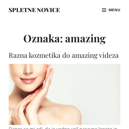
Skip
SPLETNE NOVICE
MENU
to
content
Site
Overlay
Oznaka:
amazing
Razna kozmetika do amazing videza
Danes se mi zdi, da je vedno več naravne lepote in