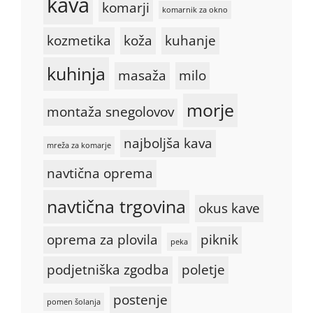
kava
komarji
komarnik za okno
kozmetika
koža
kuhanje
kuhinja
masaža
milo
morje
montaža snegolovov
najboljša kava
mreža za komarje
navtična oprema
navtična trgovina
okus kave
oprema za plovila
piknik
peka
podjetniška zgodba
poletje
postenje
pomen šolanja