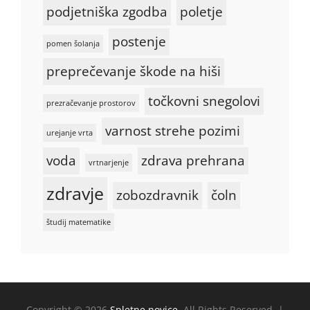
podjetniška zgodba
poletje
postenje
pomen šolanja
preprečevanje škode na hiši
točkovni snegolovi
prezračevanje prostorov
varnost strehe pozimi
urejanje vrta
voda
zdrava prehrana
vrtnarjenje
zdravje
zobozdravnik
čoln
študij matematike
Copyright © 2026
Spletne novice
. All Rights Reserved. |