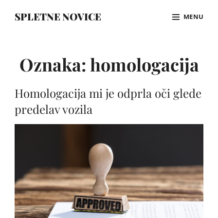
Skip
SPLETNE NOVICE
MENU
to
content
Site
Overlay
Oznaka:
homologacija
Homologacija mi je odprla oči glede
predelav vozila