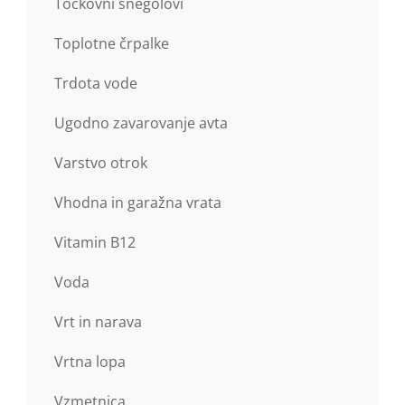
Točkovni snegolovi
Toplotne črpalke
Trdota vode
Ugodno zavarovanje avta
Varstvo otrok
Vhodna in garažna vrata
Vitamin B12
Voda
Vrt in narava
Vrtna lopa
Vzmetnica