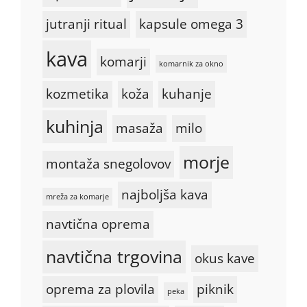
jutranji ritual
kapsule omega 3
kava
komarji
komarnik za okno
kozmetika
koža
kuhanje
kuhinja
masaža
milo
morje
montaža snegolovov
najboljša kava
mreža za komarje
navtična oprema
navtična trgovina
okus kave
oprema za plovila
piknik
peka