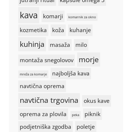
kava
komarji
komarnik za okno
kozmetika
koža
kuhanje
kuhinja
masaža
milo
morje
montaža snegolovov
najboljša kava
mreža za komarje
navtična oprema
navtična trgovina
okus kave
oprema za plovila
piknik
peka
podjetniška zgodba
poletje