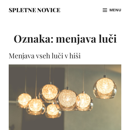
Skip
SPLETNE NOVICE
MENU
to
content
Site
Overlay
Oznaka:
menjava luči
Menjava vseh luči v hiši