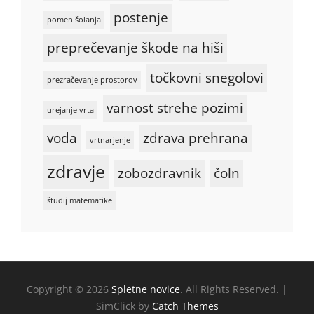
postenje
pomen šolanja
preprečevanje škode na hiši
točkovni snegolovi
prezračevanje prostorov
varnost strehe pozimi
urejanje vrta
voda
zdrava prehrana
vrtnarjenje
zdravje
zobozdravnik
čoln
študij matematike
Copyright © 2026
Spletne novice
. All Rights Reserved. |
SimClick by
Catch Themes