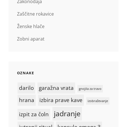
Zakonodaja
Zaščitne rokavice
Ženske hlače
Zobni aparat
OZNAKE
darilo
garažna vrata
gnojila za travo
hrana
izbira prave kave
izobraževanje
jadranje
izpit za čoln
jutranji ritual
kapsule omega 3