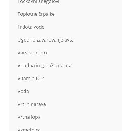
Točkovni snegolovi
Toplotne črpalke
Trdota vode
Ugodno zavarovanje avta
Varstvo otrok
Vhodna in garažna vrata
Vitamin B12
Voda
Vrt in narava
Vrtna lopa
Vzmetnica