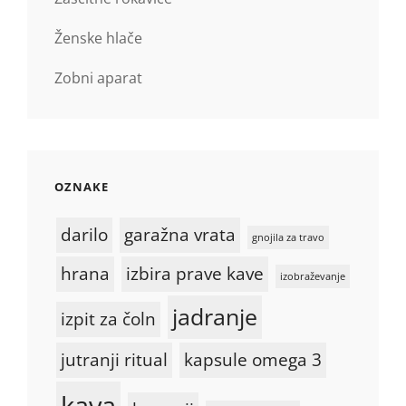
Ženske hlače
Zobni aparat
OZNAKE
darilo
garažna vrata
gnojila za travo
hrana
izbira prave kave
izobraževanje
jadranje
izpit za čoln
jutranji ritual
kapsule omega 3
kava