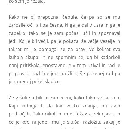
ko sem jo rezala.
Kako ne bi prepoznal čebule, če pa so se mu
zarosile oči, ali pa česna, ki ga je dal v usta in ga je
zapeklo, tako se je sam počasi učil in spoznaval
jedi. Ko je bil večji, pa je pokazal še večje veselje in
takrat mi je pomagal že za prav. Velikokrat sva
kuhala skupaj in ne spomnim se, da bi kadarkoli
nanj pritiskala, enostavno je v tem užival in rad je
pripravljal različne jedi na žlico, še posebej rad pa
je z menoj pekel sladice.
Že v šoli so bili presenečeni, kako tako veliko zna.
Kajti kuhinja ti da kar veliko znanja, na vseh
področjih. Tako nikoli ni imel težav z zelenjavo, in
če je kdo ni jedel, mu je skušal razložiti, zakaj je