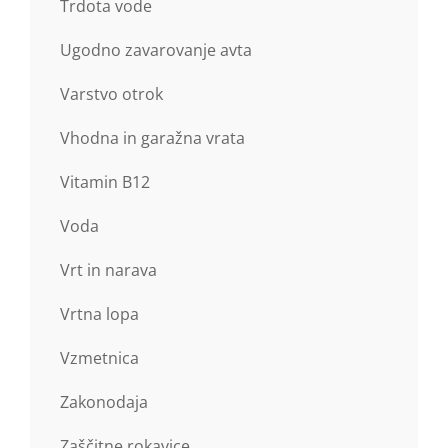
Trdota vode
Ugodno zavarovanje avta
Varstvo otrok
Vhodna in garažna vrata
Vitamin B12
Voda
Vrt in narava
Vrtna lopa
Vzmetnica
Zakonodaja
Zaščitne rokavice