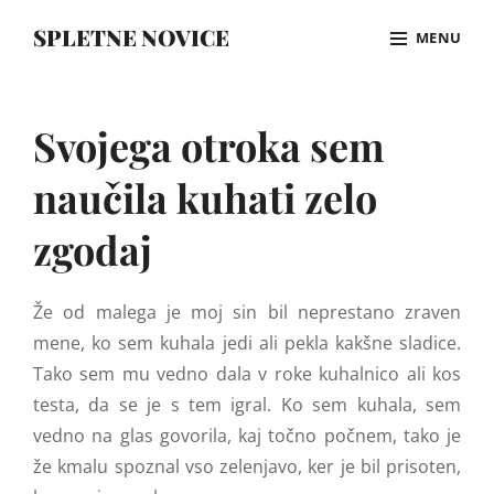
Skip
SPLETNE NOVICE
MENU
to
content
Site
Overlay
Svojega otroka sem
naučila kuhati zelo
zgodaj
Že od malega je moj sin bil neprestano zraven
mene, ko sem kuhala jedi ali pekla kakšne sladice.
Tako sem mu vedno dala v roke kuhalnico ali kos
testa, da se je s tem igral. Ko sem kuhala, sem
vedno na glas govorila, kaj točno počnem, tako je
že kmalu spoznal vso zelenjavo, ker je bil prisoten,