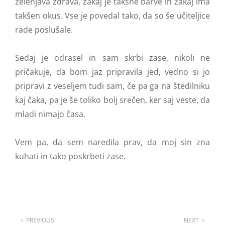
zelenjava zdrava, zakaj je takšne barve in zakaj ima
takšen okus. Vse je povedal tako, da so še učiteljice
rade poslušale.
Sedaj je odrasel in sam skrbi zase, nikoli ne
pričakuje, da bom jaz pripravila jed, vedno si jo
pripravi z veseljem tudi sam, če pa ga na štedilniku
kaj čaka, pa je še toliko bolj srečen, ker saj veste, da
mladi nimajo časa.
Vem pa, da sem naredila prav, da moj sin zna
kuhati in tako poskrbeti zase.
Navigacija
PREVIOUS
NEXT