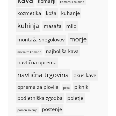
komarji
komarnik za okno
kozmetika
koža
kuhanje
kuhinja
masaža
milo
morje
montaža snegolovov
najboljša kava
mreža za komarje
navtična oprema
navtična trgovina
okus kave
oprema za plovila
piknik
peka
podjetniška zgodba
poletje
postenje
pomen šolanja