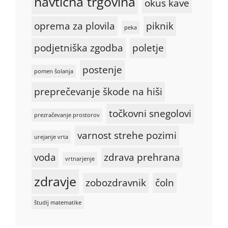
navtična trgovina
okus kave
oprema za plovila
piknik
peka
podjetniška zgodba
poletje
postenje
pomen šolanja
preprečevanje škode na hiši
točkovni snegolovi
prezračevanje prostorov
varnost strehe pozimi
urejanje vrta
voda
zdrava prehrana
vrtnarjenje
zdravje
zobozdravnik
čoln
študij matematike