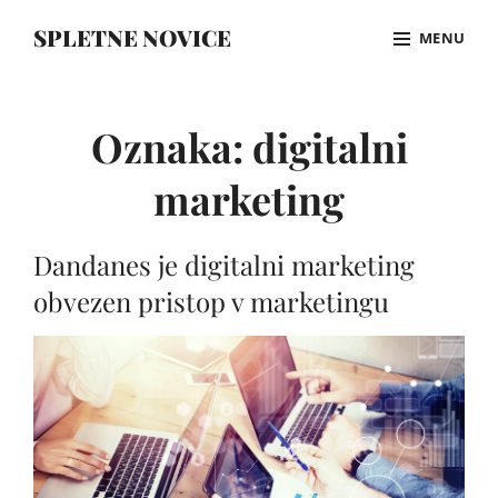
Skip
SPLETNE NOVICE
MENU
to
content
Site
Overlay
Oznaka:
digitalni
marketing
Dandanes je digitalni marketing
obvezen pristop v marketingu