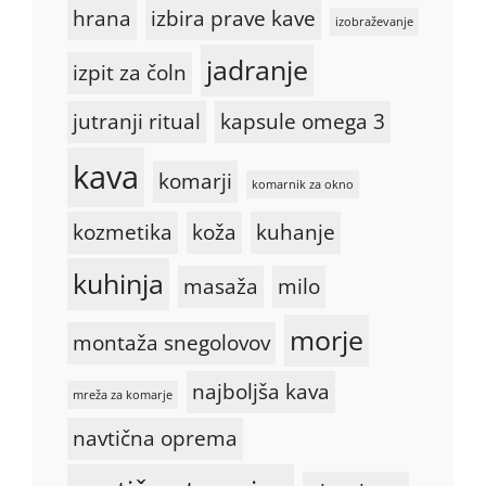
hrana
izbira prave kave
izobraževanje
jadranje
izpit za čoln
jutranji ritual
kapsule omega 3
kava
komarji
komarnik za okno
kozmetika
koža
kuhanje
kuhinja
masaža
milo
morje
montaža snegolovov
najboljša kava
mreža za komarje
navtična oprema