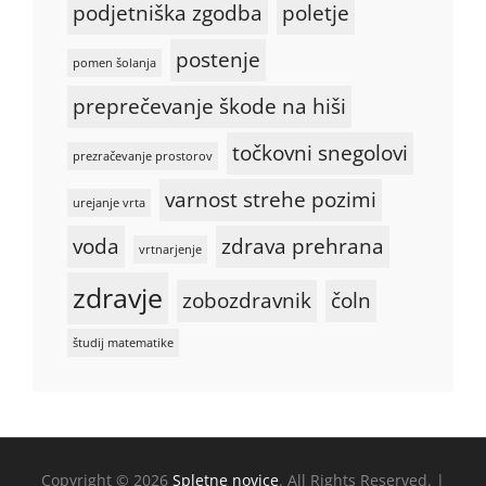
podjetniška zgodba
poletje
postenje
pomen šolanja
preprečevanje škode na hiši
točkovni snegolovi
prezračevanje prostorov
varnost strehe pozimi
urejanje vrta
voda
zdrava prehrana
vrtnarjenje
zdravje
zobozdravnik
čoln
študij matematike
Copyright © 2026
Spletne novice
. All Rights Reserved. |