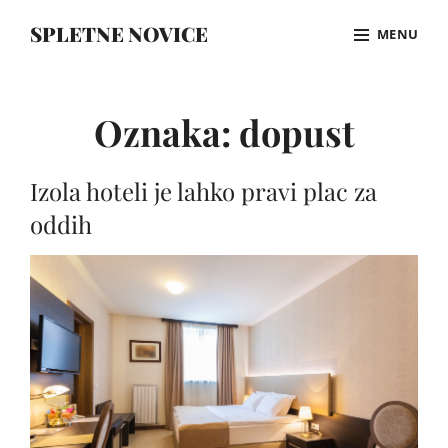
Skip
SPLETNE NOVICE
MENU
to
content
Site
Overlay
Oznaka:
dopust
Izola hoteli je lahko pravi plac za
oddih