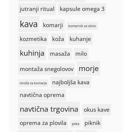
jutranji ritual
kapsule omega 3
kava
komarji
komarnik za okno
kozmetika
koža
kuhanje
kuhinja
masaža
milo
morje
montaža snegolovov
najboljša kava
mreža za komarje
navtična oprema
navtična trgovina
okus kave
oprema za plovila
piknik
peka