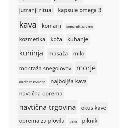
jutranji ritual
kapsule omega 3
kava
komarji
komarnik za okno
kozmetika
koža
kuhanje
kuhinja
masaža
milo
morje
montaža snegolovov
najboljša kava
mreža za komarje
navtična oprema
navtična trgovina
okus kave
oprema za plovila
piknik
peka