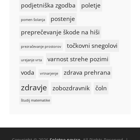
podjetniška zgodba
poletje
postenje
pomen šolanja
preprečevanje škode na hiši
točkovni snegolovi
prezračevanje prostorov
varnost strehe pozimi
urejanje vrta
voda
zdrava prehrana
vrtnarjenje
zdravje
zobozdravnik
čoln
študij matematike
Copyright © 2026
Spletne novice
. All Rights Reserved. |