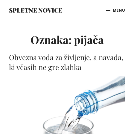
Skip
SPLETNE NOVICE
MENU
to
content
Site
Overlay
Oznaka:
pijača
Obvezna voda za življenje, a navada,
ki včasih ne gre zlahka