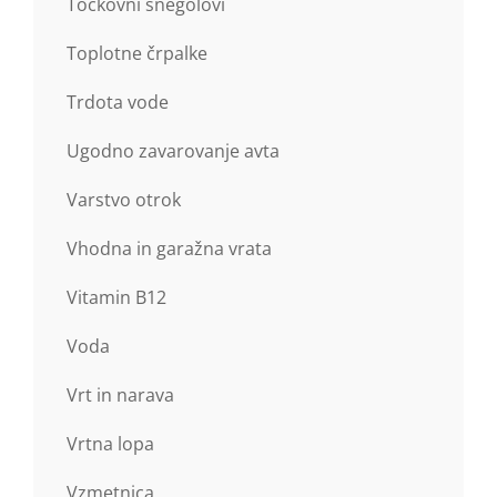
Točkovni snegolovi
Toplotne črpalke
Trdota vode
Ugodno zavarovanje avta
Varstvo otrok
Vhodna in garažna vrata
Vitamin B12
Voda
Vrt in narava
Vrtna lopa
Vzmetnica