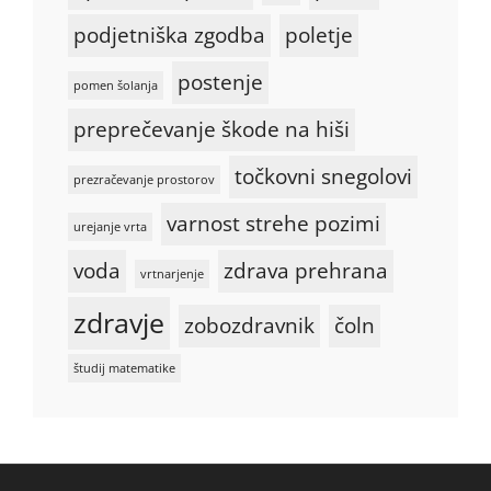
podjetniška zgodba
poletje
postenje
pomen šolanja
preprečevanje škode na hiši
točkovni snegolovi
prezračevanje prostorov
varnost strehe pozimi
urejanje vrta
voda
zdrava prehrana
vrtnarjenje
zdravje
zobozdravnik
čoln
študij matematike