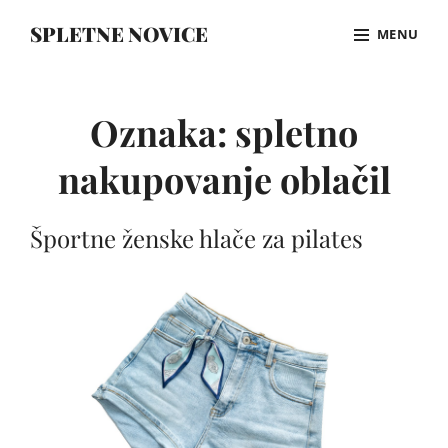
Skip
SPLETNE NOVICE
MENU
to
content
Site
Overlay
Oznaka:
spletno
nakupovanje oblačil
Športne ženske hlače za pilates