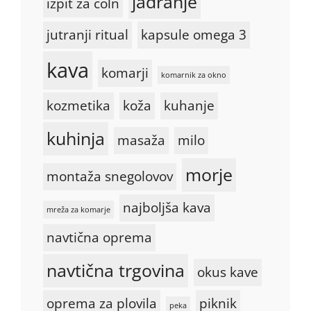
jadranje
izpit za čoln
jutranji ritual
kapsule omega 3
kava
komarji
komarnik za okno
kozmetika
koža
kuhanje
kuhinja
masaža
milo
morje
montaža snegolovov
najboljša kava
mreža za komarje
navtična oprema
navtična trgovina
okus kave
oprema za plovila
piknik
peka