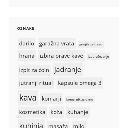
OZNAKE
darilo
garažna vrata
gnojila za travo
hrana
izbira prave kave
izobraževanje
jadranje
izpit za čoln
jutranji ritual
kapsule omega 3
kava
komarji
komarnik za okno
kozmetika
koža
kuhanje
kuhinja
masaža
milo