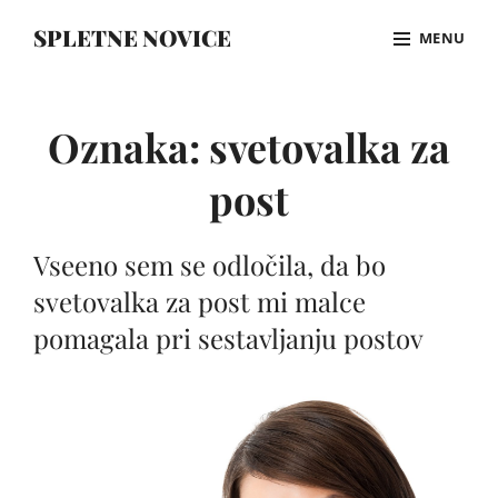
Skip
SPLETNE NOVICE
MENU
to
content
Site
Overlay
Oznaka:
svetovalka za
post
Vseeno sem se odločila, da bo
svetovalka za post mi malce
pomagala pri sestavljanju postov