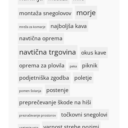
morje
montaža snegolovov
najboljša kava
mreža za komarje
navtična oprema
navtična trgovina
okus kave
oprema za plovila
piknik
peka
podjetniška zgodba
poletje
postenje
pomen šolanja
preprečevanje škode na hiši
točkovni snegolovi
prezračevanje prostorov
varnost strehe pozimi
urejanje vrta