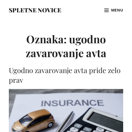
Skip
SPLETNE NOVICE
MENU
to
content
Site
Overlay
Oznaka:
ugodno
zavarovanje avta
Ugodno zavarovanje avta pride zelo
prav