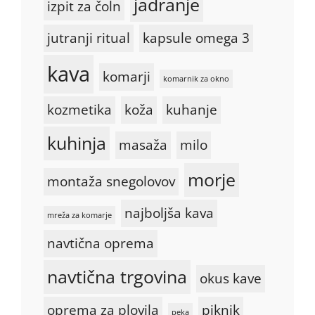
jadranje
izpit za čoln
jutranji ritual
kapsule omega 3
kava
komarji
komarnik za okno
kozmetika
koža
kuhanje
kuhinja
masaža
milo
morje
montaža snegolovov
najboljša kava
mreža za komarje
navtična oprema
navtična trgovina
okus kave
oprema za plovila
piknik
peka