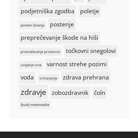
podjetniška zgodba
poletje
postenje
pomen šolanja
preprečevanje škode na hiši
točkovni snegolovi
prezračevanje prostorov
varnost strehe pozimi
urejanje vrta
voda
zdrava prehrana
vrtnarjenje
zdravje
zobozdravnik
čoln
študij matematike