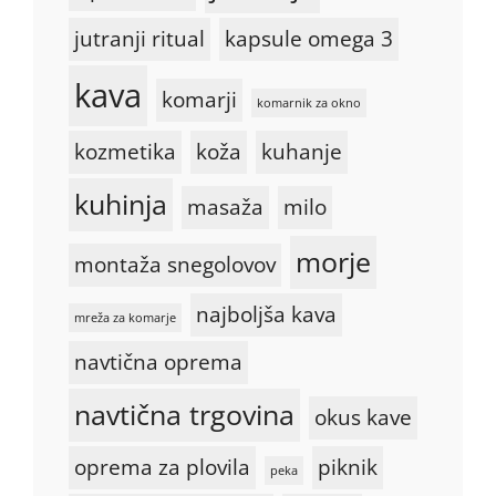
jutranji ritual
kapsule omega 3
kava
komarji
komarnik za okno
kozmetika
koža
kuhanje
kuhinja
masaža
milo
morje
montaža snegolovov
najboljša kava
mreža za komarje
navtična oprema
navtična trgovina
okus kave
oprema za plovila
piknik
peka