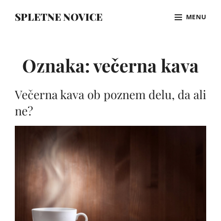
Skip
SPLETNE NOVICE
MENU
to
content
Site
Overlay
Oznaka:
večerna kava
Večerna kava ob poznem delu, da ali
ne?