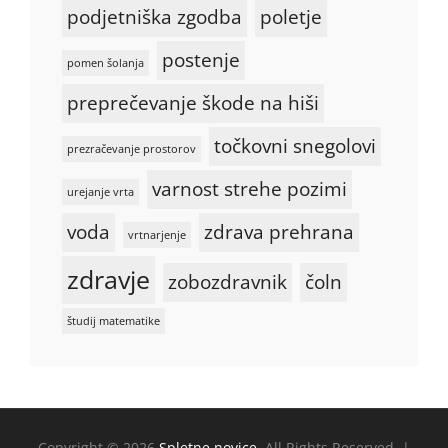
podjetniška zgodba
poletje
postenje
pomen šolanja
preprečevanje škode na hiši
točkovni snegolovi
prezračevanje prostorov
varnost strehe pozimi
urejanje vrta
voda
zdrava prehrana
vrtnarjenje
zdravje
zobozdravnik
čoln
študij matematike
Copyright © 2026
Spletne novice
. All Rights Reserved. |