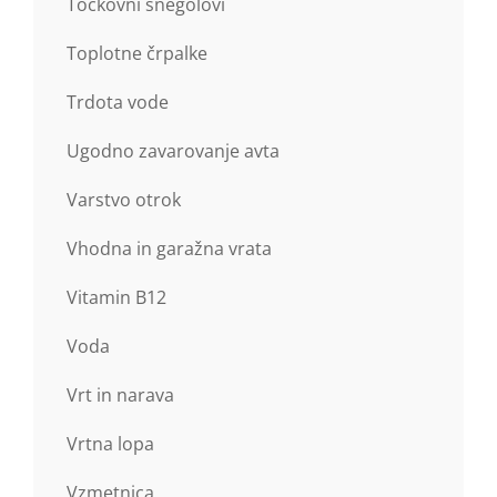
Točkovni snegolovi
Toplotne črpalke
Trdota vode
Ugodno zavarovanje avta
Varstvo otrok
Vhodna in garažna vrata
Vitamin B12
Voda
Vrt in narava
Vrtna lopa
Vzmetnica