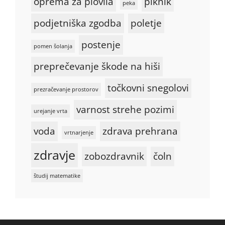
oprema za plovila
piknik
peka
podjetniška zgodba
poletje
postenje
pomen šolanja
preprečevanje škode na hiši
točkovni snegolovi
prezračevanje prostorov
varnost strehe pozimi
urejanje vrta
voda
zdrava prehrana
vrtnarjenje
zdravje
zobozdravnik
čoln
študij matematike