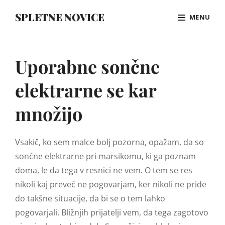
Skip
SPLETNE NOVICE
MENU
to
content
Site
Overlay
Uporabne sončne
elektrarne se kar
množijo
Vsakič, ko sem malce bolj pozorna, opažam, da so
sončne elektrarne pri marsikomu, ki ga poznam
doma, le da tega v resnici ne vem. O tem se res
nikoli kaj preveč ne pogovarjam, ker nikoli ne pride
do takšne situacije, da bi se o tem lahko
pogovarjali. Bližnjih prijatelji vem, da tega zagotovo