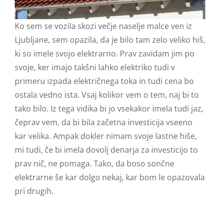
Ko sem se vozila skozi večje naselje malce ven iz
Ljubljane, sem opazila, da je bilo tam zelo veliko hiš,
ki so imele svojo elektrarno. Prav zavidam jim po
svoje, ker imajo takšni lahko elektriko tudi v
primeru izpada električnega toka in tudi cena bo
ostala vedno ista. Vsaj kolikor vem o tem, naj bi to
tako bilo. Iz tega vidika bi jo vsekakor imela tudi jaz,
čeprav vem, da bi bila začetna investicija vseeno
kar velika. Ampak dokler nimam svoje lastne hiše,
mi tudi, če bi imela dovolj denarja za investicijo to
prav nič, ne pomaga. Tako, da boso sončne
elektrarne še kar dolgo nekaj, kar bom le opazovala
pri drugih.