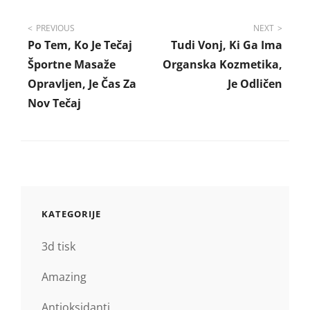
Navigacija
PREVIOUS
NEXT
Po Tem, Ko Je Tečaj
Tudi Vonj, Ki Ga Ima
prispevka
Športne Masaže
Organska Kozmetika,
Opravljen, Je Čas Za
Je Odličen
Nov Tečaj
KATEGORIJE
3d tisk
Amazing
Antioksidanti