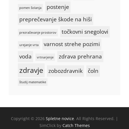
postenje
pomen šolanja
preprečevanje škode na hiši
točkovni snegolovi
prezračevanje prostorov
varnost strehe pozimi
urejanje vrta
voda
zdrava prehrana
vrtnarjenje
zdravje
zobozdravnik
čoln
študij matematike
Copyright © 2026
Spletne novice
. All Rights Reserved. |
SimClick by
Catch Themes