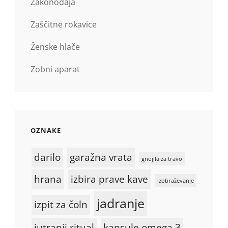
Zakonodaja
Zaščitne rokavice
Ženske hlače
Zobni aparat
OZNAKE
darilo
garažna vrata
gnojila za travo
hrana
izbira prave kave
izobraževanje
jadranje
izpit za čoln
jutranji ritual
kapsule omega 3