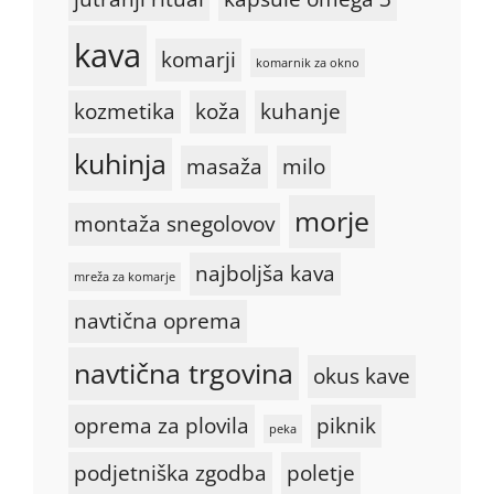
kava
komarji
komarnik za okno
kozmetika
koža
kuhanje
kuhinja
masaža
milo
morje
montaža snegolovov
najboljša kava
mreža za komarje
navtična oprema
navtična trgovina
okus kave
oprema za plovila
piknik
peka
podjetniška zgodba
poletje